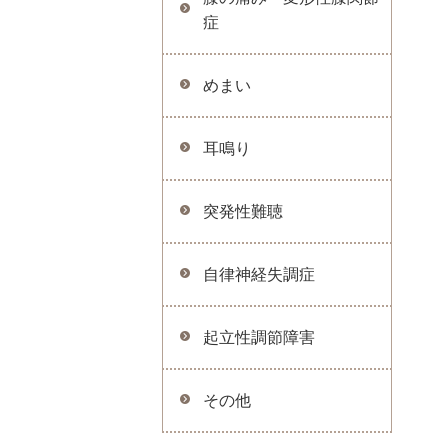
症
めまい
耳鳴り
突発性難聴
自律神経失調症
起立性調節障害
その他