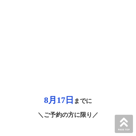
8月17
日
までに
＼ご予約の方に限り／